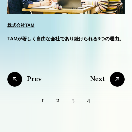
株式会社TAM
TAMが著しく自由な会社であり続けられる3つの理由。
P
r
e
v
N
e
x
t
前のページに移動する
次のページに移動する
P
r
e
v
N
e
x
t
1
page
2
page
3
page
4
page