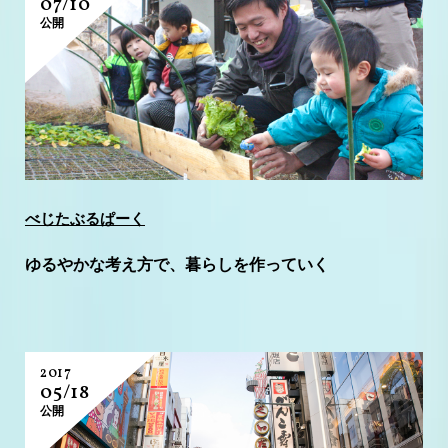
07/10
公開
べじたぶるぱーく
ゆるやかな考え方で、暮らしを作っていく
2017
05/18
公開