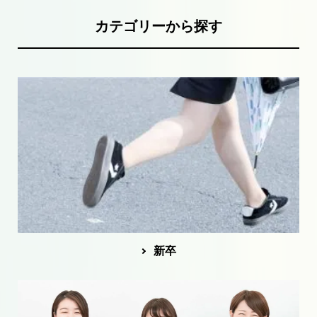
カ
テ
ゴ
リ
ー
か
ら
探
す
新卒