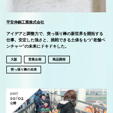
平安伸銅工業株式会社
アイデアと調整力で、突っ張り棒の新世界を開拓する
仕事。安定した強さと、挑戦できる土俵をもつ“老舗ベ
ンチャー”の未来にドキドキした。
大阪
営業企画
商品開発
突っ張り棒の未来
2017
10/02
公開