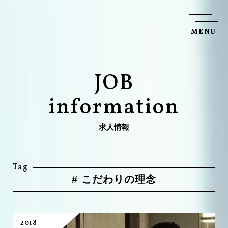
M
E
N
U
C
L
O
S
E
J
O
B
i
n
f
o
r
m
a
t
i
o
n
求
人
情
報
Tag
#
こだわりの理念
2018