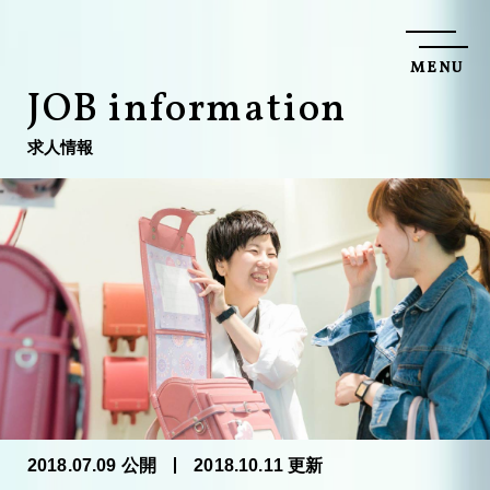
M
E
N
U
C
L
O
S
E
J
O
B
i
n
f
o
r
m
a
t
i
o
n
求
人
情
報
2018.07.09 公開
2018.10.11 更新