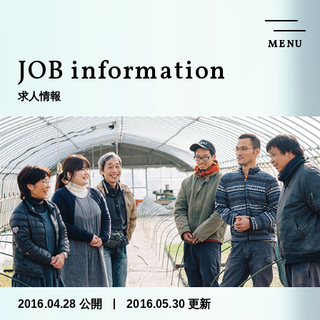
M
E
N
U
C
L
O
S
E
J
O
B
i
n
f
o
r
m
a
t
i
o
n
求
人
情
報
2016.04.28 公開
2016.05.30 更新