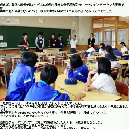
例えば、島外の若者が島の中学生に勉強を教える寺子屋教室“ティーチングツアー”という事業で
は、
実施にあたり壁となったのは、校長先生やPTAの方々に自分の想いを伝えることでした。
「最初はやっぱり、すんなりとは受け入れられませんでしたね。
でも、この島には20代30代の若者が極端に少なくて、中学生が若年層と触れ合えない問題があるん
です。
僕が解決したいのはそこなんだっていう事を、何度も説明して、理解してもらって、
やっと実現することができました。」
最初はティーチングツアーに対して懐疑的だった人々も、回数を重ねるごとに、
次第に応援する立場へと変わっていったといいます。
今では町が単独予算を組んで、存続を希望していると聞いて、驚きました。