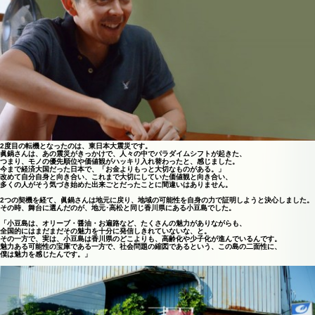
2度目の転機となったのは、東日本大震災です。
眞鍋さんは、あの震災がきっかけで、人々の中でパラダイムシフトが起きた、
つまり、モノの優先順位や価値観がハッキリ入れ替わったと、感じました。
今まで経済大国だった日本で、「お金よりもっと大切なものがある。」
改めて自分自身と向き合い、これまで大切にしていた価値観と向き合い、
多くの人がそう気づき始めた出来ごとだったことに間違いはありません。
2つの契機を経て、眞鍋さんは地元に戻り、地域の可能性を自身の力で証明しようと決心しました。
その時、舞台に選んだのが、地元･高松と同じ香川県にある小豆島でした。
「小豆島は、オリーブ・醤油・お遍路など、たくさんの魅力がありながらも、
全国的にはまだまだその魅力を十分に発信しきれていないな、と。
その一方で、実は、小豆島は香川県のどこよりも、高齢化や少子化が進んでいるんです。
魅力ある可能性の宝庫である一方で、社会問題の縮図であるという、この島の二面性に、
僕は魅力を感じたんです。」