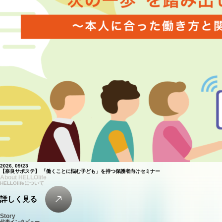
2026.
09/23
【奈良サポステ】 「働くことに悩む子ども」を持つ保護者向けセミナー
About HELLOlife
HELLOlifeについて
詳
し
く
見
る
詳
し
く
見
る
Story
代表インタビュー