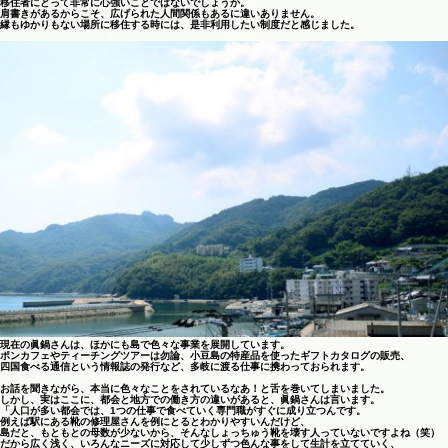
移住者にとって非常に心強いことではないでしょうか。
肩書きがあるからこそ、広げられた人間関係もあるに違いありません。
縁もゆかりもない場所に移住する時には、是非利用したい制度だと感じました。
現在の眞鍋さんは、ほかにも島で色々な事業を展開しています。
ポンカフェやティーチングツアーは勿論、小豆島の特産品を使ったギフトカタログの販売、
四国食べる通信という情報誌の発行など、多岐に渡る仕事に携わっておられます。
お話を聞きながら、本当に色々なことをされているなあ！と舌を巻いてしまいました。
しかし、実はここに、都会と地方での働き方の違いがあると、眞鍋さんは言います。
「人口が多い都会では、1つの仕事で食べていく専門職がすぐに成り立つんです。
例えば駅にある靴の修理屋さんを例にとるとわかりやすいんだけど、
島だと、もともとの母数が少ないから、そんなしょっちゅう靴を壊す人っていないですよね（笑）
だから広く浅く、いろんなニーズに対応して少しずつ色んな事をして生計を立てていく、