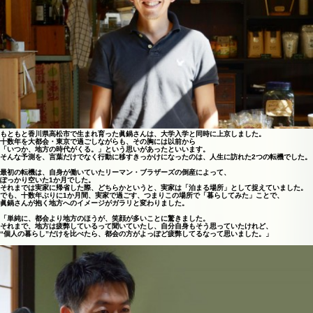
もともと香川県高松市で生まれ育った眞鍋さんは、大学入学と同時に上京しました。
十数年を大都会・東京で過ごしながらも、その胸には以前から
「いつか、地方の時代がくる。」という思いがあったといいます。
そんな予測を、言葉だけでなく行動に移すきっかけになったのは、人生に訪れた2つの転機でした。
最初の転機は、自身が働いていたリーマン・ブラザーズの倒産によって、
ぽっかり空いた1か月でした。
それまでは実家に帰省した際、どちらかというと、実家は「泊まる場所」として捉えていました。
でも、十数年ぶりに1か月間、実家で過ごす、つまりこの場所で「暮らしてみた」ことで、
眞鍋さんが抱く地方へのイメージがガラリと変わりました。
「単純に、都会より地方のほうが、笑顔が多いことに驚きました。
それまで、地方は疲弊しているって聞いていたし、自分自身もそう思っていたけれど、
“個人の暮らし”だけを比べたら、都会の方がよっぽど疲弊してるなって思いました。」