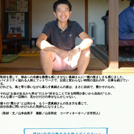
取材を通して、都会への未練を微塵も感じさせない眞鍋さんに一種の羨ましさを感じました。
バイタリティ溢れる人柄とフットワークで、以前と変わらない時間の流れの中、仕事を続けてい
る。
けれども、島と寄り添いながら暮らす眞鍋さんの姿は、まさに自由で、豊かそのもの。
それは“お金があるから幸せ”だとか“好きなことできる時間が多いから自由だ”とか、
そんな通り一辺倒の、見かけだけの幸せなんかじゃない。
個々の“豊かさ”とは何かを、もう一度眞鍋さんの生き方を通じて、
自分自身に問いかけられた気持ちになりました。
（取材・文／山本由美子 撮影／山谷和史 コーディネーター／古市邦人）