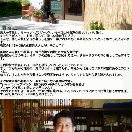
東大を卒業し、リーマン･ブラザーズという一流の外資系企業でバリバリ働く。
キャリアがあって、お金に困らず、欲しい物は手に入る。
そんな、誰もが羨むような暮らしを捨て、瀬戸内海にある高齢化が進んだ島へと移住した人がいま
す。
株式会社459代表の眞鍋邦大さんが、その人です。
眞鍋さんが住む小豆島は、瀬戸内海で2番目に大きな島です。
自然豊かなこの島は、オリーブの産地として知られるほか、映画やドラマのロケ地としても有名で
す。
今回取材で訪ねたのは、自宅を改装して作ったというポンカフェ。
オリーブが広がる地域の一角にひっそりと建てられ、車道からは見えない木々の陰にあるこのカフ
ェは、
知っている人しかたどり着けない秘密基地のようで、ワクワクしながら足を踏み入れました。
その秘密基地の持ち主が、今回ご紹介する眞鍋邦大さん。
Tシャツにハーフパンツ、腰に手拭いをチラリとのぞかせる姿は、
どこからどう見ても気のいい兄ちゃん！
その見た目からは、東大卒で一流企業に勤める、バリバリのキャリア組だった過去はうかがえず、
すっかり島の人という印象を受けました。