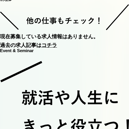
現在募集している求人情報はありません。
過去の求人記事は
コチラ
E
v
e
n
t
&
S
e
m
i
n
a
r