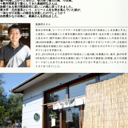
瀬戸内海にぷかりと浮かぶ、香川県で最大の島、小豆島。
十数年間東京で暮らしてきた眞鍋邦弘さんは、
故郷である香川県高松市に近いこの島に戻ってきました。
東大卒・元外資系という、エリート人生を突き進んでいた彼が、
一体なぜ小豆島への移住を決意したのでしょうか？
自然豊かな小豆島に、眞鍋さんを訪ねました。