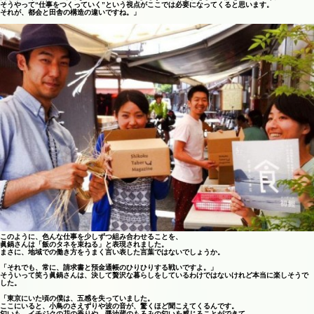
そうやって“仕事をつくっていく”という視点がここでは必要になってくると思います。
それが、都会と田舎の構造の違いですね。」
このように、色んな仕事を少しずつ組み合わせることを、
眞鍋さんは「飯のタネを束ねる」と表現されました。
まさに、地域での働き方をうまく言い表した言葉ではないでしょうか。
「それでも、常に、請求書と預金通帳のひりひりする戦いですよ。」
そういって笑う眞鍋さんは、決して贅沢な暮らしをしているわけではないけれど本当に楽しそうで
した。
「東京にいた頃の僕は、五感を失っていました。
ここにいると、小鳥のさえずりや波の音が、驚くほど聞こえてくるんです。
匂いも、イチジクの花の香りや、醤油蔵のもろみの匂いを感じることができて、