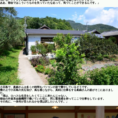
ああ、都会ではこういうものを失っていたなあって、気づくことができるんです。」
小豆島で、眞鍋さんは多くの時間をパソコンの前で費やしているそうです。
畳の上で小豆島の光を浴び、風を感じながら、真剣に仕事をする眞鍋さんの姿がそこにありまし
た。
「僕は、ロハスな生活をしたくてここに来たんじゃない。
都会の外資系金融機関で働いていた頃と、同じ緊張感を持ってここで仕事をしています。
その先に、一体何が見られるかを僕は試したいんです。」