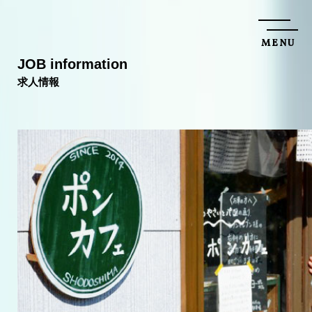
M
E
N
U
C
L
O
S
E
J
O
B
i
n
f
o
r
m
a
t
i
o
n
求
人
情
報