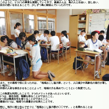
このように、1つ1つの事業を展開していく中で、眞鍋さんは、島の人と出会い、話し合い、
自分の想いを伝えることで、少しずつ島に馴染んでいったのです。
また、その過程で役に立ったのは、「地域おこし協力隊」という、人口減少や高齢化の進行が著し
い地方に、
外部の人材を移住させることによって、地域の力を高めていこうという制度でした。
この制度を利用したことで、3つのメリットがあったといいます。
1つは、移住当初、報酬を得ることができたこと。
2つ目は職員住宅を借りることができたこと。
最後の1つは、地域での肩書きが出来たことです。
特に、地方に移り住んですぐに「地域おこし協力隊の〇〇です。」と名乗れることは