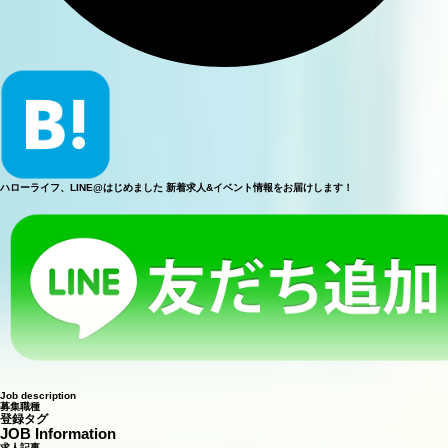
ハローライフ、LINE@はじめました
新着求人&イベント情報をお届けします！
J
o
b
d
e
s
c
r
i
p
t
i
o
n
募
集
職
種
登録タグ
J
O
B
I
n
f
o
r
m
a
t
i
o
n
求
人
記
事