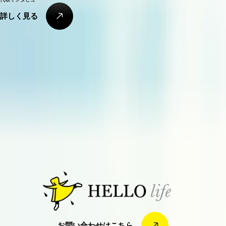
詳
し
く
見
る
詳
し
く
見
る
お
問
い
合
わ
せ
は
こ
ち
ら