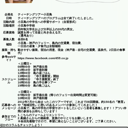
企画名
ティーチングツアー小豆島
日時
ティーチングツアーのプログラムは全て終了いたしました。
活動内容
小豆島の中学生への学習サポート（自習形式）
活動場所
小豆島中学校
四年制大学生および大卒以上の20代の男女。
応募資格
誠意を持って生徒と向き合える方。
（選考あり）
募集人数
各回6名
小豆島⇔神戸のフェリー、島内の交通費、宿泊費、
補助
一日目の昼食・夕食代は全額補助
服装・持ち
動きやすい服装、宿泊の用意、現金（神戸港⇔自宅の交通費、温泉代、2日目の食事
物
代）
参考webサ
https://www.facebook.com/459.co.jp
イト
＜土曜日＞
08時00分 神戸港出発
11時10分 坂手港到着
12時00分 島の昼ごはん
13時00分 「寺子屋教室」開始
スケジュー
16時00分 「寺子屋教室」終了
ル
16時30分 島の手仕事ツアー
19時00分 島の晩ごはん
＜日曜日＞
07時20分 坂手港出発（帰りのフェリー出発時間は変更可能）
10時30分 神戸港到着
2012年7月から始まったこのツアーですが、これまで28回開催。約150名の『教育』
応募者への
や『地域活性』に想いのあるメンバーが参加してくれました！
メッセージ
小豆島で、島の中学生の学習サポートをしたいという若者を募集します！！アツい仲
間の参加をお待ちしています！
1.こちらのフォームよりエントリー。
参加までの
2.眞鍋さんからの連絡後、直接のやりとりをお願いします。
フロー
※各回先着順ですので、希望に添えないことがございます。ご了承ください。
ほかのコラムもチェックしよう！