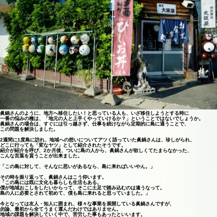
眞鍋さんのように、地方へ移住したい！と思っている人も、いざ移住しようとする時に
一番の悩みの種は、「地元の人と上手くやっていけるか？」ということではないでしょうか。
眞鍋さんの場合は、すぐには引っ越さず、仕事を続けながら定期的に島に通うことで、
この問題を解決しました。
2週間に1度島に訪れ、地域への想いについてアツく語っていた眞鍋さんは、珍しがられ、
どこに行っても「変なヤツ」として紹介されたそうです。
紹介が紹介を呼び、2か月後、ついに島の人から、眞鍋さんが欲しくてたまらなかった、
こんな言葉を貰うことが出来ました。
「この島に対して、そんなに思いがあるなら、島に来ればいいやん。」
その時を振り返って、眞鍋さんはこう仰います。
「この島には既に文化も暮らしも生活もある。
僕が地域おこしをしたいからって、そこに土足で踏み込むのは違うなって。
島の人に必要とされて初めて、僕も島に来れると思っていました。」
今となっては友人・知人に囲まれ、様々な事業を展開している眞鍋さんですが、
勿論、最初から全てうまく運んだわけではありません。
地域の課題を解決していく中で、苦労した事もあったといいます。