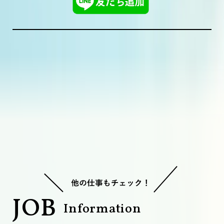
J
O
B
I
n
f
o
r
m
a
t
i
o
n