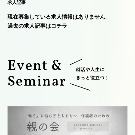
求
人
記
事
現在募集している求人情報はありません。
過去の求人記事は
コチラ
E
v
e
n
t
&
S
e
m
i
n
a
r