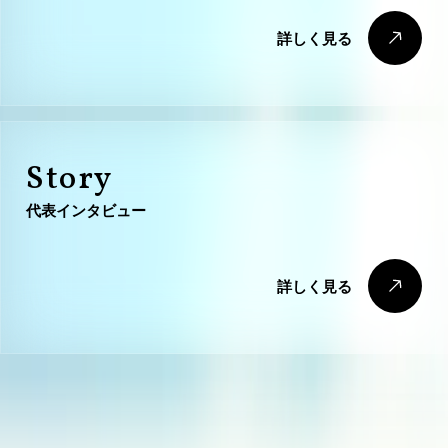
詳
し
く
見
る
詳
し
く
見
る
Story
代表インタビュー
詳
し
く
見
る
詳
し
く
見
る