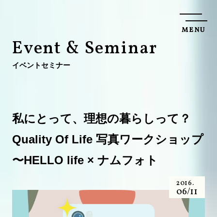
M
E
N
U
C
L
O
S
E
E
v
e
n
t
&
S
e
m
i
n
a
r
イ
ベ
ン
ト
セ
ミ
ナ
ー
私にとって、理想の暮らしって？
Quality Of Life 写真ワークショップ
〜HELLO life × ナムフォト
2016.
06/11