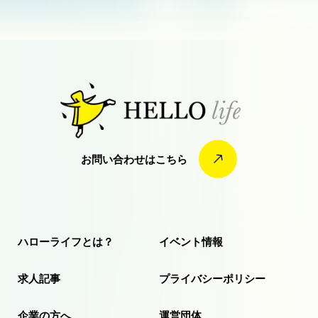
お
問
い
合
わ
せ
は
こ
ち
ら
お
問
い
合
わ
せ
は
こ
ち
ら
ハローライフとは？
イベント情報
求人記事
プライバシーポリシー
企業の方へ
運営団体