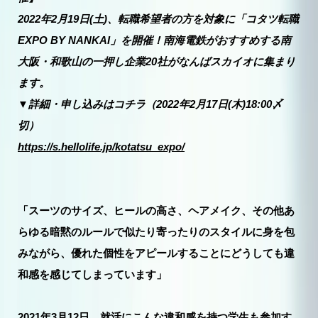
2022年2月19日(土)、転職希望者の方を対象に「コタツ転職
EXPO BY NANKAI」を開催！南海電鉄がおすすめする南
大阪・和歌山の一押し企業20社がなんばスカイオに集まり
ます。
▼詳細・申し込みはコチラ（2022年2月17日(木)18:00〆
切）
https://s.hellolife.jp/kotatsu_expo/
「スーツのサイズ、ヒールの高さ、ヘアメイク、その他あ
らゆる暗黙のルールで似たり寄ったりのスタイルに身を包
みながら、優れた個性をアピールすることにどうしても違
和感を感じてしまっています」
2021年3月12日。就活にこんな違和感を持つ学生も参加す