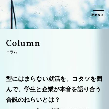
M
E
N
U
C
L
O
S
E
C
o
l
u
m
n
コ
ラ
ム
型にはまらない就活を。コタツを囲
んで、学生と企業が本音を語り合う
合説のねらいとは？