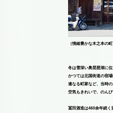
（情緒豊かな木之本の町
冬は雪深い奥琵琶湖に位
かつては北国街道の宿場
連なる町家など、当時の
空気もきれいで、のんび
冨田酒造は460余年続く