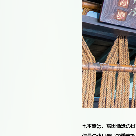
七本鎗は、冨田酒造の日
信長の跡目争いで秀吉を