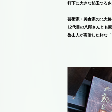
軒下に大きな杉玉つるさ
芸術家・美食家の北大路
12代目の八郎さんとも
魯山人が寄贈した粋な「