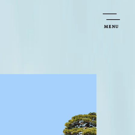
M
E
N
U
C
L
O
S
E