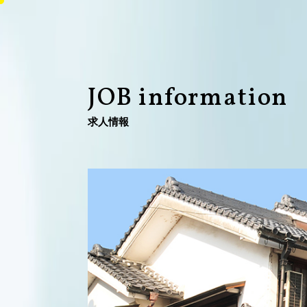
J
O
B
i
n
f
o
r
m
a
t
i
o
n
求
人
情
報